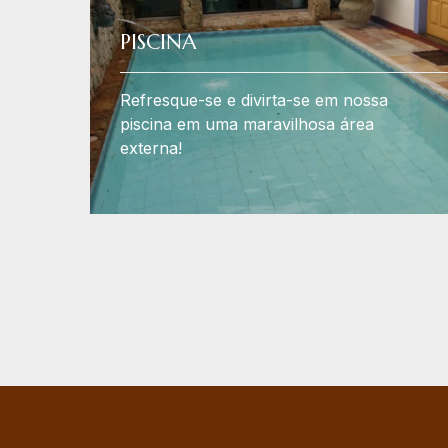
PISCINA
Refresque-se e divirta-se em nossa
piscina em uma maravilhosa área
externa!