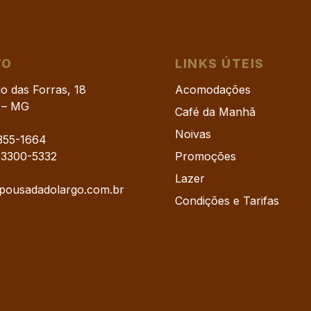
TO
LINKS ÚTEIS
o das Forras, 18
Acomodações
s – MG
Café da Manhã
Noivas
3355-1664
 3300-5332
Promoções
Lazer
pousadadolargo.com.br
Condições e Tarifas