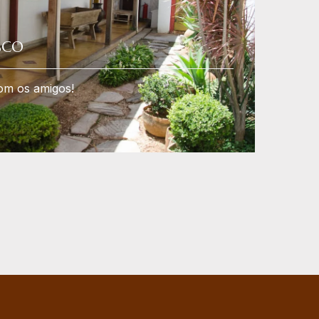
SCO
com os amigos!